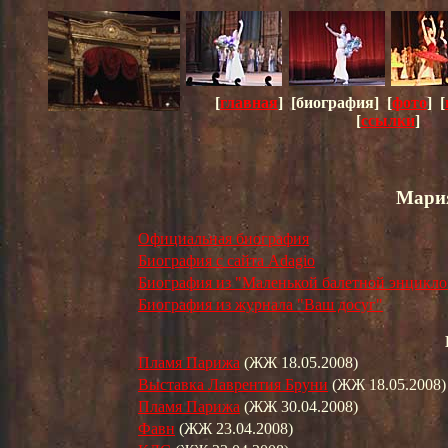
[
главная
] [
биография
] [
фото
] [
[
ссылки
]
Мария
Официальная биография
Биография с сайта Adagio
Биография из "Маленькой балетной энцикл
Биография из журнала "Ваш досуг"
Пламя Парижа
(ЖЖ 18.05.2008)
Выставка Лаврентия Бруни
(ЖЖ 18.05.2008)
Пламя Парижа
(ЖЖ 30.04.2008)
Фавн
(ЖЖ 23.04.2008)