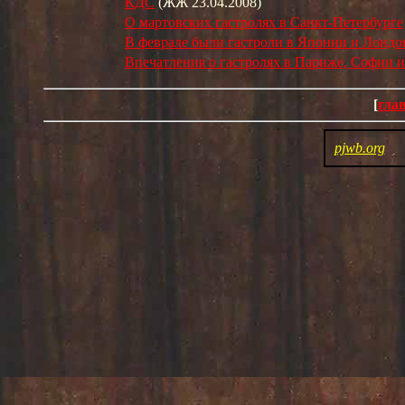
КДС
(ЖЖ 23.04.2008)
О мартовских гастролях в Санкт-Петербурге
В феврале были гастроли в Японии и Лондон
Впечатления о гастролях в Париже, Софии 
[
гла
pjwb.org